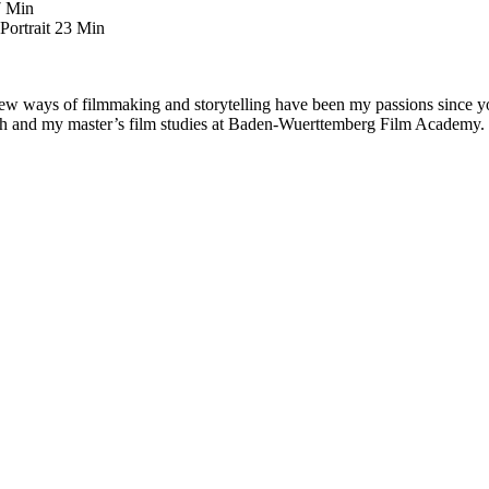
7 Min
ortrait 23 Min
w ways of filmmaking and storytelling have been my passions since yo
ch and my master’s film studies at Baden-Wuerttemberg Film Academy.