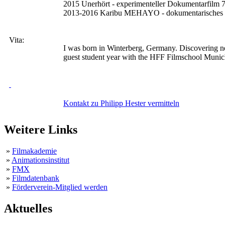
2015 Unerhört - experimenteller Dokumentarfilm 
2013-2016 Karibu MEHAYO - dokumentarisches P
Vita:
I was born in Winterberg, Germany. Discovering ne
guest student year with the HFF Filmschool Muni
Kontakt zu Philipp Hester vermitteln
Weitere Links
»
Filmakademie
»
Animationsinstitut
»
FMX
»
Filmdatenbank
»
Förderverein-Mitglied werden
Aktuelles